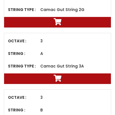
STRING TYPE :
Camac Gut String 2G
OCTAVE :
3
STRING :
A
STRING TYPE :
Camac Gut String 3A
OCTAVE :
3
STRING :
B