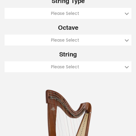
String Type
Please Select
Octave
Please Select
String
Please Select