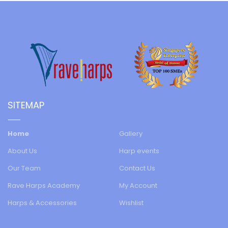
SITEMAP
Home
Gallery
About Us
Harp events
Our Team
Contact Us
Rave Harps Academy
My Account
Harps & Accessories
Wishlist