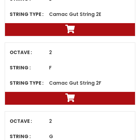
STRING TYPE :
Camac Gut String 2E
OCTAVE :
2
STRING :
F
STRING TYPE :
Camac Gut String 2F
OCTAVE :
2
STRING :
G