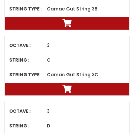
STRING TYPE :
Camac Gut String 3B
OCTAVE :
3
STRING :
C
STRING TYPE :
Camac Gut String 3C
OCTAVE :
3
STRING :
D