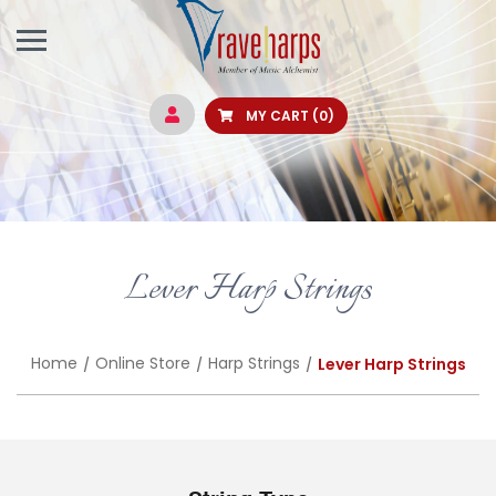
MY CART
(0)
Lever Harp Strings
Home
Online Store
Harp Strings
Lever Harp Strings